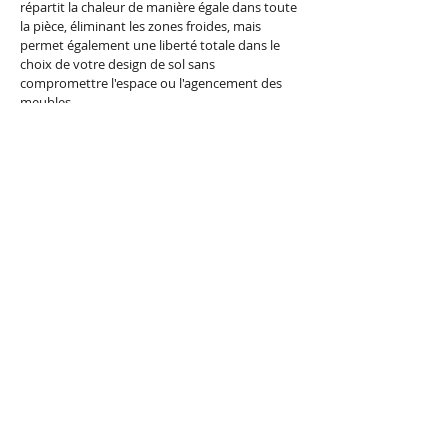
répartit la chaleur de manière égale dans toute
la pièce, éliminant les zones froides, mais
permet également une liberté totale dans le
choix de votre design de sol sans
compromettre l'espace ou l'agencement des
meubles.
Notre équipe apporte son expertise dans la
pose de
carrelage
par-dessus les systèmes de
chauffage au sol, garantissant une intégration
parfaite et une efficacité énergétique optimale.
Optez pour la combinaison idéale de
fonctionnalité et d'élégance, transformant
votre sol en une surface accueillante et
chaleureuse, tout en valorisant votre espace
de vie.